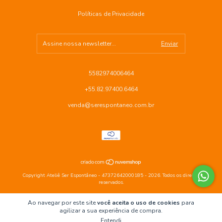
Políticas de Privacidade
5582974006464
+55.82.97400.6464
venda@serespontaneo.com.br
Copyright Ateliê Ser Espontâneo - 47372642000185 - 2026. Todos os direitos
reservados.
Ao navegar por este site
você aceita o uso de cookies
para
agilizar a sua experiência de compra.
Entendi