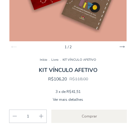
1
/
2
Início
.
Livro
.
KIT VÍNCULO AFETIVO
KIT VÍNCULO AFETIVO
R$106,20
R$118,00
3
x de
R$41,51
Ver mais detalhes