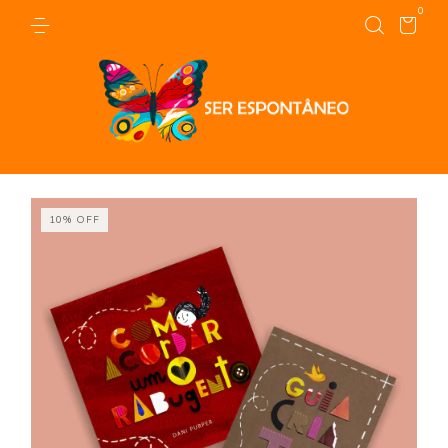
0
10
%
OFF