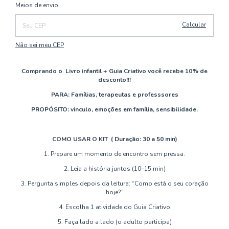
Alterar CEP
Entregas para o CEP:
Meios de envio
Calcular
Não sei meu CEP
Comprando o Livro infantil + Guia Criativo você recebe 10% de
desconto!!!
PARA: Famílias, terapeutas e professsores
PROPÓSITO:
vínculo, emoções em família, sensibilidade.
COMO USAR O KIT ( Duração: 30 a 50 min)
1. Prepare um momento de encontro sem pressa.
2. Leia a história juntos (10–15 min)
3. Pergunta simples depois da leitura: “Como está o seu coração
hoje?”
4. Escolha 1 atividade do Guia Criativo
5. Faça lado a lado (o adulto participa)