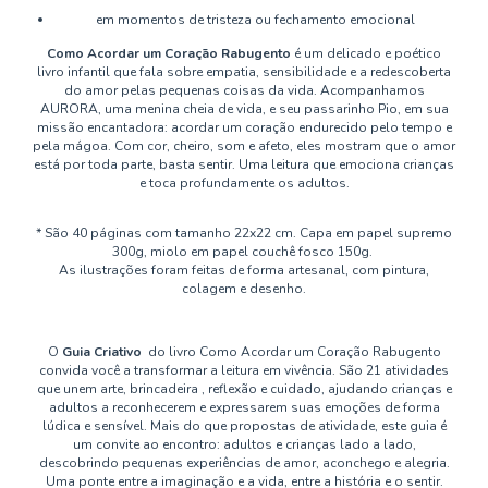
em momentos de tristeza ou fechamento emocional
Como Acordar um Coração Rabugento
é um delicado e poético
livro infantil que fala sobre empatia, sensibilidade e a redescoberta
do amor pelas pequenas coisas da vida. Acompanhamos
AURORA, uma menina cheia de vida, e seu passarinho Pio, em sua
missão encantadora: acordar um coração endurecido pelo tempo e
pela mágoa. Com cor, cheiro, som e afeto, eles mostram que o amor
está por toda parte, basta sentir. Uma leitura que emociona crianças
e toca profundamente os adultos.
* São 40 páginas com tamanho 22x22 cm. Capa em papel supremo
300g, miolo em papel couchê fosco 150g.
As ilustrações foram feitas de forma artesanal, com pintura,
colagem e desenho.
O
Guia Criativo
do livro Como Acordar um Coração Rabugento
convida você a transformar a leitura em vivência. São 21 atividades
que unem arte, brincadeira , reflexão e cuidado, ajudando crianças e
adultos a reconhecerem e expressarem suas emoções de forma
lúdica e sensível. Mais do que propostas de atividade, este guia é
um convite ao encontro: adultos e crianças lado a lado,
descobrindo pequenas experiências de amor, aconchego e alegria.
Uma ponte entre a imaginação e a vida, entre a história e o sentir.